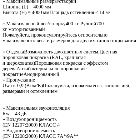
» Максимальные размеры/створки
Ширина
(L
) = 4000 мм
Высота
(H
) = 4000 мм
Площадь остекления ≤ 14 м²
» Максимальный вес/створку
400 кг Ручной
700
кг моторизованный
Пожалуйста, проконсультируйтесь относительно
максимального веса и размеров для других типов открывания
»
Отделка
Возможность двухцветных систем.
Цветная
порошковая покраска
(RAL
, крапчатая
и шероховатая)
Порошковая покраска с эффектом
дерева
Антибактериальное порошковое
покрытие
Анодированный
» Пропускание
Uw от 0,9
(Вт
/м²К)
Пожалуйста, ознакомьтесь с типологией,
размерами и остеклением
» Максимальная звукоизоляция
Rw = 43 дБ
» Воздухопроницаемость
(EN
12207:2000) КЛАСС 4
» Водонепроницаемость
(EN
12208:2000) КЛАСС 7A*/9A**