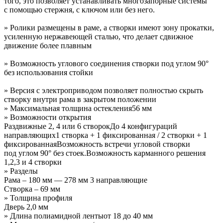
того, это позволяет устанавливать многозапорные системы
с помощью стержня, с ключом или без него.
» Ролики размещены в раме, а створки имеют зону прокатки,
усиленную нержавеющей сталью, что делает сдвижное
движение более плавным
»
Возможность углового соединения створки под углом 90°
без использования стойки
» Версия с электроприводом позволяет полностью скрыть
створку внутри рама в закрытом положении
» Максимальная толщина остекления
56 мм
» Возможности открытия
Раздвижные 2, 4 или 6 створок
До 4 конфигураций
направляющих
1 створка + 1 фиксированная / 2 створки + 1
фиксированная
Возможность встречи угловой створки
под углом 90° без стоек.
Возможность карманного решения
1,2,3 и 4 створки
» Разделы
Рама – 180 мм — 278 мм 3 направляющие
Створка – 69 мм
» Толщина профиля
Дверь 2,0 мм
» Длина полиамидной ленты
от 18 до 40 мм