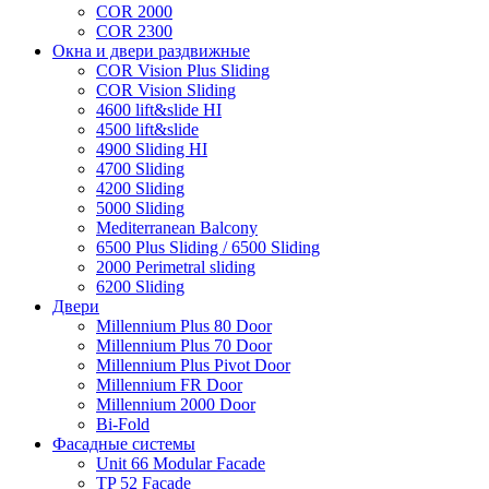
COR 2000
COR 2300
Окна и двери раздвижные
COR Vision Plus Sliding
COR Vision Sliding
4600 lift&slide HI
4500 lift&slide
4900 Sliding HI
4700 Sliding
4200 Sliding
5000 Sliding
Mediterranean Balcony
6500 Plus Sliding / 6500 Sliding
2000 Perimetral sliding
6200 Sliding
Двери
Millennium Plus 80 Door
Millennium Plus 70 Door
Millennium Plus Pivot Door
Millennium FR Door
Millennium 2000 Door
Bi-Fold
Фасадные системы
Unit 66 Modular Facade
TP 52 Facade