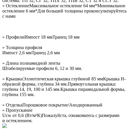
системы: ТП 52, СГ 52, ТПХ 52, ТПВ 52, СТ 52 и ССТ 52.
» Остекление
Максимальное остекление 64 мм*
Минимальное
остекление 6 мм
*Для большей толщины проконсультируйтесь
с нами
» Профили
Импост 18 мм
Транец 18 мм
» Толщина профиля
Импост 2,6 мм
Транец 2,6 мм
» Длина полиамидной ленты
Штабелируемые профили 6, 12 и 30 мм.
» Крышки
Эллиптическая крышка глубиной 85 мм
Крышка Н-
образной формы, глубина 34 мм.
Прямоугольная крышка:
глубина 14, 19, 100 и 145 мм.
Крышка пирамидальной формы,
глубина 155 мм.
» Отделка
Порошковое покрытие/Анодированный
» Пропускание
Ucw от 0,6
(Вт
/м²К)
Пожалуйста, ознакомьтесь с размерами
и остеклением.