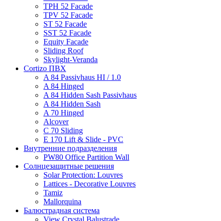
TPH 52 Facade
TPV 52 Facade
ST 52 Facade
SST 52 Facade
Equity Facade
Sliding Roof
Skylight-Veranda
Cortizo ПВХ
A 84 Passivhaus HI / 1.0
A 84 Hinged
A 84 Hidden Sash Passivhaus
A 84 Hidden Sash
A 70 Hinged
Alcover
C 70 Sliding
E 170 Lift & Slide - PVC
Внутренние подразделения
PW80 Office Partition Wall
Солнцезащитные решения
Solar Protection: Louvres
Lattices - Decorative Louvres
Tamiz
Mallorquina
Балюстрадная система
View Crystal Balustrade