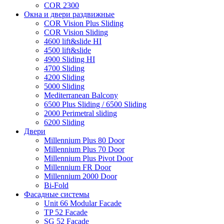
COR 2300
Окна и двери раздвижные
COR Vision Plus Sliding
COR Vision Sliding
4600 lift&slide HI
4500 lift&slide
4900 Sliding HI
4700 Sliding
4200 Sliding
5000 Sliding
Mediterranean Balcony
6500 Plus Sliding / 6500 Sliding
2000 Perimetral sliding
6200 Sliding
Двери
Millennium Plus 80 Door
Millennium Plus 70 Door
Millennium Plus Pivot Door
Millennium FR Door
Millennium 2000 Door
Bi-Fold
Фасадные системы
Unit 66 Modular Facade
TP 52 Facade
SG 52 Facade